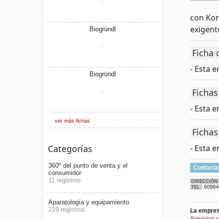
con Kon
exigent
Biogründl
Ficha 
- Esta 
Biogründl
Fichas
- Esta 
ver más fichas
Fichas
Categorías
- Esta 
360º del punto de venta y el
Contacta
consumidor
11 registros
DIRECCIÓN
60984
TEL
Aparatología y equipamiento
219 registros
La empresa
Servicios c