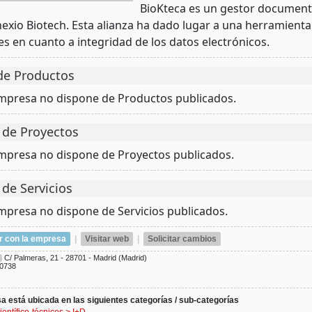
BioKteca es un gestor documenta
exio Biotech. Esta alianza ha dado lugar a una herramient
es en cuanto a integridad de los datos electrónicos.
de Productos
empresa no dispone de Productos publicados.
 de Proyectos
empresa no dispone de Proyectos publicados.
 de Servicios
empresa no dispone de Servicios publicados.
r con la empresa
|
Visitar web
|
Solicitar cambios
C/ Palmeras, 21 - 28701 - Madrid (Madrid)
0738
 está ubicada en las siguientes categorías / sub-categorías
ientífico-técnicos
>
I+D