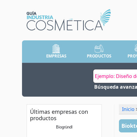
EMPRESAS
PRODUCTOS
PRO
Búsqueda avanz
Inicio
>
Últimas empresas con
productos
Biokt
Biogründl