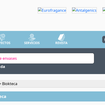
YECTOS
SERVICIOS
REVISTA
ada
 Biokteca
eca