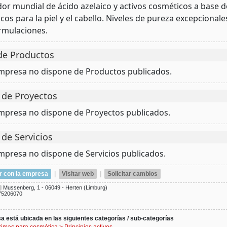
or mundial de ácido azelaico y activos cosméticos a base de
cos para la piel y el cabello. Niveles de pureza excepcional
rmulaciones.
de Productos
empresa no dispone de Productos publicados.
 de Proyectos
empresa no dispone de Proyectos publicados.
 de Servicios
empresa no dispone de Servicios publicados.
r con la empresa
|
Visitar web
|
Solicitar cambios
Mussenberg, 1 - 06049 - Herten (Limburg)
75206070
 está ubicada en las siguientes categorías / sub-categorías
rimas para cosmética
>
Principios activos