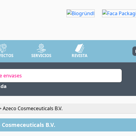
YECTOS
SERVICIOS
REVISTA
ada
 Azeco Cosmeceuticals B.V.
 Cosmeceuticals B.V.