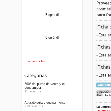
Proveed
cosméti
para fo
Biogründl
Ficha 
- Esta 
Biogründl
Fichas
- Esta 
ver más fichas
Fichas
Categorías
- Esta 
360º del punto de venta y el
Contacta
consumidor
11 registros
DIRECCIÓN
+31 4
TEL
Aparatología y equipamiento
219 registros
La empresa
Materias p