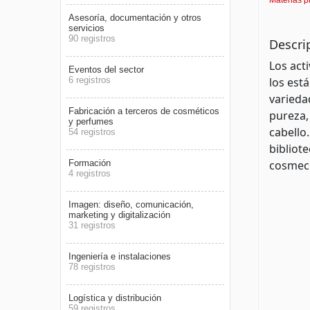
Asesoría, documentación y otros
servicios
90 registros
Descri
Los act
Eventos del sector
6 registros
los est
varieda
Fabricación a terceros de cosméticos
pureza,
y perfumes
cabello.
54 registros
bibliot
Formación
cosmece
4 registros
Imagen: diseño, comunicación,
marketing y digitalización
31 registros
Ingeniería e instalaciones
78 registros
Logística y distribución
59 registros